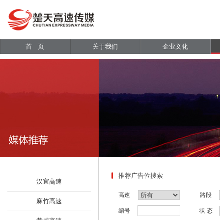
首 页
关于我们
企业文化
推荐广告位搜索
汉宜高速
高速
路段
麻竹高速
编号
状 态